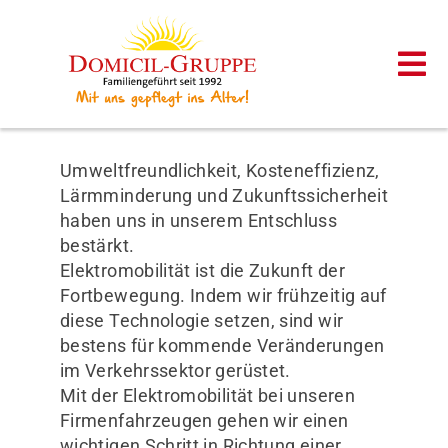
Zum
Inhalt
springen
Tog
Nav
Startseite
Umweltfreundlichkeit, Kosteneffizienz,
Lärmminderung und Zukunftssicherheit
Unsere Häuser
haben uns in unserem Entschluss
bestärkt.
Elektromobilität ist die Zukunft der
Ambulante Pflege
Fortbewegung. Indem wir frühzeitig auf
diese Technologie setzen, sind wir
bestens für kommende Veränderungen
Karriere
im Verkehrssektor gerüstet.
Mit der Elektromobilität bei unseren
Aktuelles
Firmenfahrzeugen gehen wir einen
wichtigen Schritt in Richtung einer