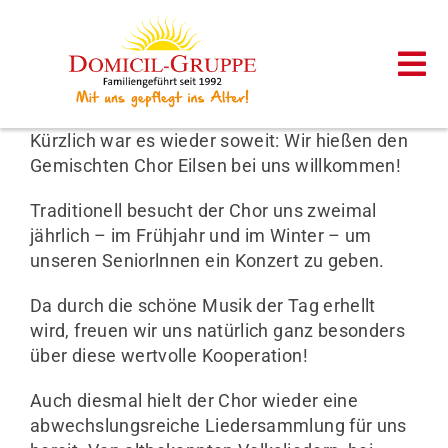
Zum
Inhalt
springen
Tog
Nav
Kürzlich war es wieder soweit: Wir hießen den
Startseite
Gemischten Chor Eilsen bei uns willkommen!
Traditionell besucht der Chor uns zweimal
Unsere Häuser
jährlich – im Frühjahr und im Winter – um
unseren Seniorlnnen ein Konzert zu geben.
Ambulante Pflege
Da durch die schöne Musik der Tag erhellt
wird, freuen wir uns natürlich ganz besonders
Karriere
über diese wertvolle Kooperation!
Auch diesmal hielt der Chor wieder eine
Aktuelles
abwechslungsreiche Liedersammlung für uns