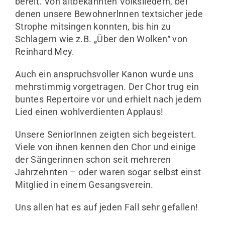
bereit. Von altbekannten Volksliedern, bei
denen unsere Bewohnerlnnen textsicher jede
Unternehmen
Strophe mitsingen konnten, bis hin zu
Schlagern wie z.B. „Über den Wolken“ von
Kontakt
Reinhard Mey.
Auch ein anspruchsvoller Kanon wurde uns
mehrstimmig vorgetragen. Der Chor trug ein
buntes Repertoire vor und erhielt nach jedem
Lied einen wohlverdienten Applaus!
Unsere SeniorInnen zeigten sich begeistert.
Viele von ihnen kennen den Chor und einige
der Sängerinnen schon seit mehreren
Jahrzehnten – oder waren sogar selbst einst
Mitglied in einem Gesangsverein.
Uns allen hat es auf jeden Fall sehr gefallen!