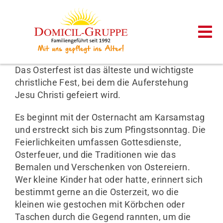
Zum
Inhalt
springen
Tog
Nav
Das Osterfest ist das älteste und wichtigste
Startseite
christliche Fest, bei dem die Auferstehung
Jesu Christi gefeiert wird.
Unsere Häuser
Es beginnt mit der Osternacht am Karsamstag
und erstreckt sich bis zum Pfingstsonntag. Die
Ambulante Pflege
Feierlichkeiten umfassen Gottesdienste,
Osterfeuer, und die Traditionen wie das
Bemalen und Verschenken von Ostereiern.
Karriere
Wer kleine Kinder hat oder hatte, erinnert sich
bestimmt gerne an die Osterzeit, wo die
kleinen wie gestochen mit Körbchen oder
Aktuelles
Taschen durch die Gegend rannten, um die